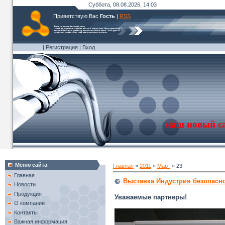
Суббота, 08.08.2026, 14:03
Приветствую Вас
Гость
|
RSS
|
Регистрация
|
Вход
наш новый с
Меню сайта
Главная
»
2011
»
Март
»
23
Главная
Выставка Индустрия безопаснос
Новости
Продукция
Уважаемые партнеры!
О компании
Контакты
Важная информация