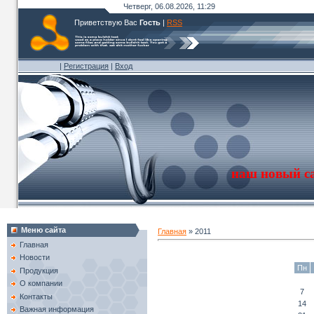
Четверг, 06.08.2026, 11:29
Приветствую Вас
Гость
|
RSS
|
Регистрация
|
Вход
наш новый с
Меню сайта
Главная
»
2011
Главная
Новости
Пн
Продукция
О компании
7
Контакты
14
Важная информация