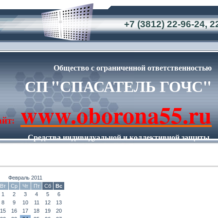
+7 (3812) 22-96-24, 2
Общество с ограниченной ответственностью
СП
"СПАСАТЕЛЬ ГОЧС"
www.oborona55.ru
айт:
Средства индивидуальной и коллективной защиты.
Имущество Гражданской обороны.
Февраль 2011
Вт
Ср
Чт
Пт
Сб
Вс
1
2
3
4
5
6
8
9
10
11
12
13
15
16
17
18
19
20