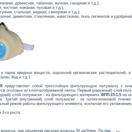
пковая, древесная, табачная, мучная, сахарная и т.д.);
 костная, кожаная, пуховая и т.д.);
унная, стальная, медная, свинцовая и т.д.);
чная, цементная, стеклянная, известковая, пыль пигментов и удобрений 
 и паров вредных веществ, аэрозолей органических растворителей, 
лин, йод и т.д.).
2К
представляет собой трехслойную фильтрующую полумаску с кла
тся оголовье из хлопчатобумажной ленты. Первый (наружный) слой полу
редний) слой полумаски - из фильтрующего материала
ФПП-15-1,5
на ос
. Третий (внутренний) слой полумаски - из полиэтиленовой пленк
ьный режим работы фильтрующего элемента, исключая его увлажнение, 
 3-го роста.
 воздуха, при объемном расходе воздуха 30 дм3/мин, Па (мм