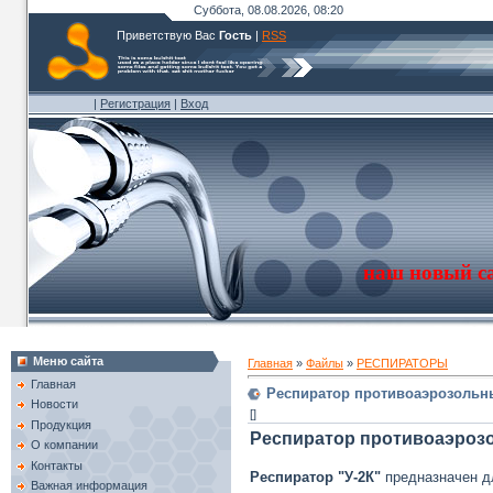
Суббота, 08.08.2026, 08:20
Приветствую Вас
Гость
|
RSS
|
Регистрация
|
Вход
наш новый с
Меню сайта
Главная
»
Файлы
»
РЕСПИРАТОРЫ
Главная
Респиратор противоаэрозольн
Новости
[]
Продукция
Респиратор противоаэроз
О компании
Контакты
Респиратор "У-2К"
предназначен дл
Важная информация