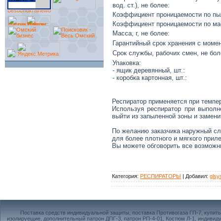
вод. ст.), не более:
Коэффициент проницаемости по пыл
Коэффициент проницаемости по мас
Масса, г, не более:
Гарантийный срок хранения с момен
Срок службы, рабочих смен, не бол
Упаковка:
- ящик деревянный, шт.:
- коробка картонная, шт.:
Респиратор применяется при темпер
Используя респиратор при выполн
выйти из запыленной зоны и замени
По желанию заказчика наружный сл
для более плотного и мягкого приле
Вы можете обговорить все возмож
Категория
:
РЕСПИРАТОРЫ
|
Добавил
:
glsy
Поставка средств индивидуальной защиты, поставка Противогаза ГП-7, купить
изолируещие, дополнительный патрон ДПГ-3, патрон РП-4-01, Костюм Л-1, индив