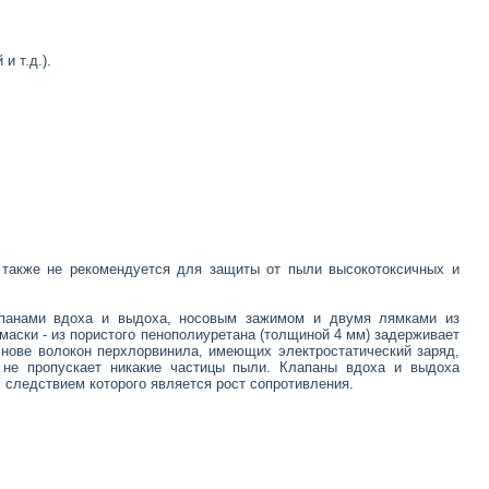
и т.д.).
а также не рекомендуется для защиты от пыли высокотоксичных и
панами вдоха и выдоха, носовым зажимом и двумя лямками из
маски - из пористого пенополиуретана (толщиной 4 мм) задерживает
нове волокон перхлорвинила, имеющих электростатический заряд,
и не пропускает никакие частицы пыли. Клапаны вдоха и выдоха
следствием которого является рост сопротивления.