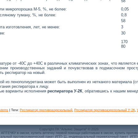
58
и микропорошка М-5, %, не более:
0,05
ляному туману, %, не более:
0,8
58
та изготовления, лет, не менее:
3
ее:
30
170
80
атуре от -40С до +40С в различных климатических зонах, что являетс
ении производственных заданий и почувствовав в подмасочном прост
ть респиратор на новый.
ой из пенополиуретана может быть выполнен из нетканого материала (с
гания респиратора к лицу.
ные варианты исполнения
респиратора У-2К
, обратившись к нашим мене
stems
|
Теги
:
Респиратор противоаэрозольный
,
Респиратор противоаэрозольный У-2К
,
Copyright ПК "Альянс Защита" © 2026
 АПТЕЧКУ в омске, купить аптечку первой помощи работникам в омске, купить противог
идуальный противохимический пакет ИПП-11, индивидуальный перевязочный пакет ИПП