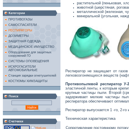
растительной (пеньковая, хло
животной (шерстяная, роговая,
металлической (железная, чуг
Категории
минеральной (угольная, нажда
ПРОТИВОГАЗЫ
САМОСПАСАТЕЛИ
РЕСПИРАТОРЫ
ДОЗИМЕТРЫ
ЗАЩИТНАЯ ОДЕЖДА
МЕДИЦИНСКОЕ ИМУЩЕСТВО
Оборудование для защитных
сооружений ГО
СИСТЕМЫ ОПОВЕЩЕНИЯ
ИСКРОГАСИТЕЛИ
АВТОМОБИЛЬНЫЕ
Респиратор не защищает от газов
легковозгоняющихся веществ (нафта
Станция зарядки огнетушителей
КОСТЮМЫ ХИМЗАЩИТЫ
Противопылевой респиратор У-
эластичной ленты, к которым крепи
крупные частицы пыли. Второй (с
Поиск
задерживает мелкие частицы пыли
респиратора обеспечивают оптимал
Респиратор выпускается 1 -го, 2-го и
Техническая характеристика
Счетчики
Сопротивление постоянному потоку