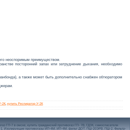
я его неоспоримым преимуществом.
ранстве посторонний запах или затруднение дыхания, необходимо
панбонда), а также может быть дополнительно снабжен обтюратором
джерам.
У-2К
,
купить Респиратор У-2К
аз ГП-7 в омске, купить гражданский противогаз ГП- 7В, ГДЗК, самоспасатели
-1, Изолируещие противогазы ИП-4М, ИП-4М, фильт ДОТ, ПШ-20ЭРВ, ПШ-2, Фильтр-