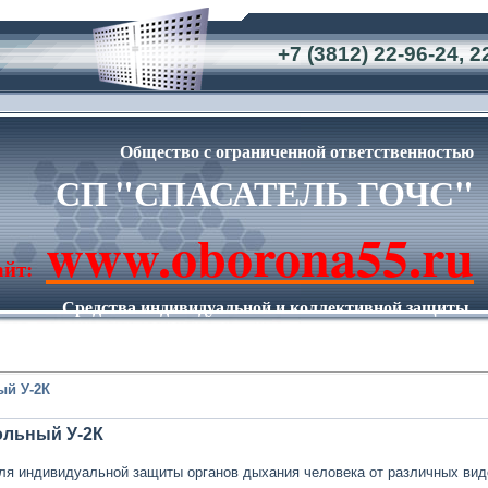
+7 (3812) 22-96-24, 2
Общество с ограниченной ответственностью
СП
"СПАСАТЕЛЬ ГОЧС"
www.oborona55.ru
айт:
Средства индивидуальной и коллективной защиты.
Имущество Гражданской обороны.
ый У-2К
ольный У-2К
я индивидуальной защиты органов дыхания человека от различных видо