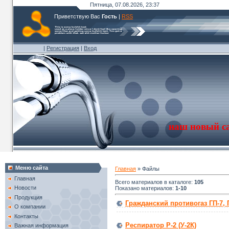
Пятница, 07.08.2026, 23:37
Приветствую Вас
Гость
|
RSS
|
Регистрация
|
Вход
наш новый с
Меню сайта
Главная
»
Файлы
Главная
Всего материалов в каталоге
:
105
Новости
Показано материалов
:
1-10
Продукция
Гражданский противогаз ГП-7, 
О компании
Контакты
Респиратор Р-2 (У-2К)
Важная информация