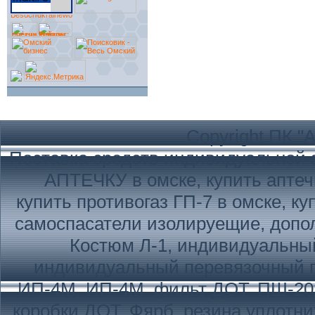
Copyright ПК "
Поставка средств индивидуальной з
АПТЕЧКУ в омске, купить аптеч
купить противогаз ГП-7 в омске, ку
самоспасатели изолируещие, допол
Костюм Л-1, индивидуальны
индивидуальный перевязочный 
ИП-4М, ИП-4М, фильт ДОТ, ПШ-20
коробки ДОТ, Фярб, резина уплотн