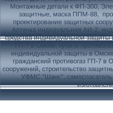
Монтажные детали к ФП-300, Эле
защитные, маска ППМ-88, пр
проектирование защитных соор
Аптечка индидуальная АИ-2, инд
средства индивидуальной защиты в
ГП-7 в Омске, купить противога
индивидуальной защиты в Омске,
гражданский противогаз ГП-7 в 
сооружений, строительство защитны
УФМС "Шанс", самоспасатель
изготовлен